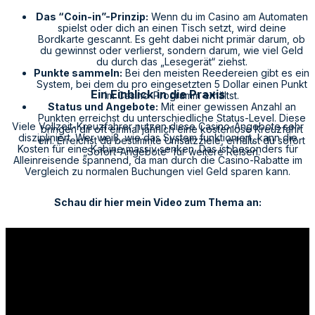
Das “Coin-in”-Prinzip:
Wenn du im Casino am Automaten
spielst oder dich an einen Tisch setzt, wird deine
Bordkarte gescannt. Es geht dabei nicht primär darum, ob
du gewinnst oder verlierst, sondern darum, wie viel Geld
du durch das „Lesegerät“ ziehst.
Punkte sammeln:
Bei den meisten Reedereien gibt es ein
System, bei dem du pro eingesetzten 5 Dollar einen Punkt
Ein Einblick in die Praxis
im Casino-Programm erhältst.
Status und Angebote:
Mit einer gewissen Anzahl an
Punkten erreichst du unterschiedliche Status-Level. Diese
Viele Vollzeit-Kreuzfahrer nutzen diese Casino-Angebote sehr
bringen dir oft einmal jährlich eine kostenlose Kreuzfahrt
diszipliniert. Wer weiß, wie das System funktioniert, kann die
ein. Erreichst du bestimmte Umsatzziele, erhältst du sofort
Kosten für eine Kabine massiv senken. Das ist besonders für
„Sofort-Angebote“ für weitere Reisen.
Alleinreisende spannend, da man durch die Casino-Rabatte im
Vergleich zu normalen Buchungen viel Geld sparen kann.
Schau dir hier mein Video zum Thema an: