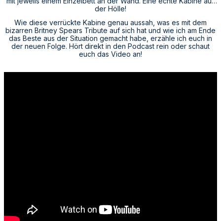
mit jeweils einem Einzelbett an der Wand. Eine echte Kabine aus
der Hölle!
Wie diese verrückte Kabine genau aussah, was es mit dem
bizarren Britney Spears Tribute auf sich hat und wie ich am Ende
das Beste aus der Situation gemacht habe, erzähle ich euch in
der neuen Folge. Hört direkt in den Podcast rein oder schaut
euch das Video an!