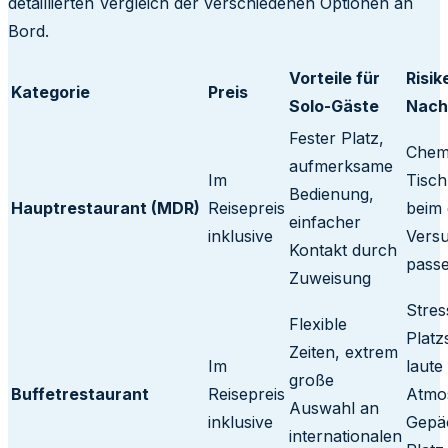
detaillierten Vergleich der verschiedenen Optionen an
Bord.
Vorteile für
Risik
Kategorie
Preis
Solo-Gäste
Nach
Fester Platz,
Chem
aufmerksame
Im
Tisch
Bedienung,
Hauptrestaurant (MDR)
Reisepreis
beim 
einfacher
inklusive
Versu
Kontakt durch
pass
Zuweisung
Stres
Flexible
Platz
Zeiten, extrem
Im
laute
große
Buffetrestaurant
Reisepreis
Atmo
Auswahl an
inklusive
Gepä
internationalen