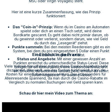
MSC oder Virgin Voyages) steht.
Hier ist eine kurze Zusammenfassung, wie das Prinzip
funktioniert:
Das “Coin-in”-Prinzip:
Wenn du im Casino am Automaten
spielst oder dich an einen Tisch setzt, wird deine
Bordkarte gescannt. Es geht dabei nicht primär darum, ob
du gewinnst oder verlierst, sondern darum, wie viel Geld
du durch das „Lesegerät“ ziehst.
Punkte sammeln:
Bei den meisten Reedereien gibt es ein
System, bei dem du pro eingesetzten 5 Dollar einen Punkt
Ein Einblick in die Praxis
im Casino-Programm erhältst.
Status und Angebote:
Mit einer gewissen Anzahl an
Punkten erreichst du unterschiedliche Status-Level. Diese
Viele Vollzeit-Kreuzfahrer nutzen diese Casino-Angebote sehr
bringen dir oft einmal jährlich eine kostenlose Kreuzfahrt
diszipliniert. Wer weiß, wie das System funktioniert, kann die
ein. Erreichst du bestimmte Umsatzziele, erhältst du sofort
Kosten für eine Kabine massiv senken. Das ist besonders für
„Sofort-Angebote“ für weitere Reisen.
Alleinreisende spannend, da man durch die Casino-Rabatte im
Vergleich zu normalen Buchungen viel Geld sparen kann.
Schau dir hier mein Video zum Thema an: