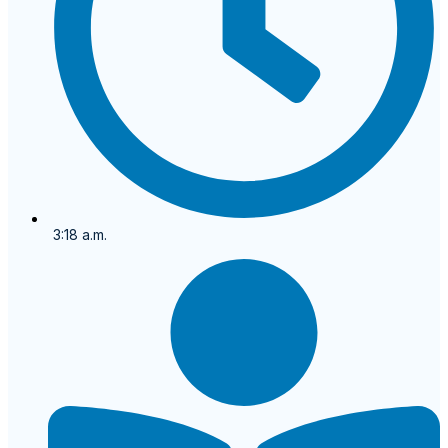
3:18 a.m.