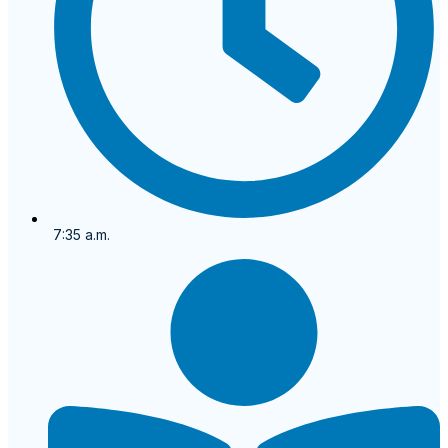
7:35 a.m.