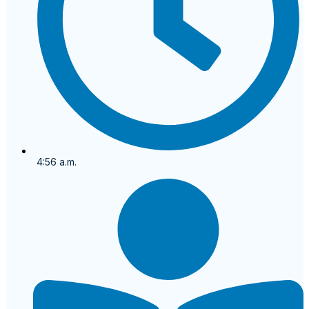
4:56 a.m.