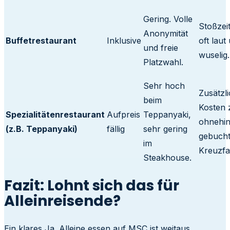
Gering. Volle
Stoßzei
Anonymität
Buffetrestaurant
Inklusive
oft laut
und freie
wuselig.
Platzwahl.
Sehr hoch
Zusätzl
beim
Kosten 
Spezialitätenrestaurant
Aufpreis
Teppanyaki,
ohnehi
(z.B. Teppanyaki)
fällig
sehr gering
gebuch
im
Kreuzfa
Steakhouse.
Fazit: Lohnt sich das für
Alleinreisende?
Ein klares Ja. Alleine essen auf MSC ist weitaus