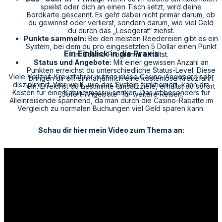
spielst oder dich an einen Tisch setzt, wird deine
Bordkarte gescannt. Es geht dabei nicht primär darum, ob
du gewinnst oder verlierst, sondern darum, wie viel Geld
du durch das „Lesegerät“ ziehst.
Punkte sammeln:
Bei den meisten Reedereien gibt es ein
System, bei dem du pro eingesetzten 5 Dollar einen Punkt
Ein Einblick in die Praxis
im Casino-Programm erhältst.
Status und Angebote:
Mit einer gewissen Anzahl an
Punkten erreichst du unterschiedliche Status-Level. Diese
Viele Vollzeit-Kreuzfahrer nutzen diese Casino-Angebote sehr
bringen dir oft einmal jährlich eine kostenlose Kreuzfahrt
diszipliniert. Wer weiß, wie das System funktioniert, kann die
ein. Erreichst du bestimmte Umsatzziele, erhältst du sofort
Kosten für eine Kabine massiv senken. Das ist besonders für
„Sofort-Angebote“ für weitere Reisen.
Alleinreisende spannend, da man durch die Casino-Rabatte im
Vergleich zu normalen Buchungen viel Geld sparen kann.
Schau dir hier mein Video zum Thema an: