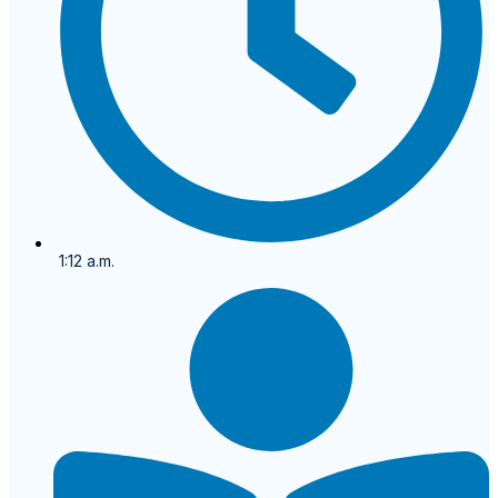
1:12 a.m.