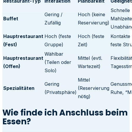
Restaurant-Typ
Interaktion
Planbarkeit
Geeignet
Schnelle
Gering /
Hoch (keine
Buffet
Mahlzeite
Zufällig
Reservierung)
Unabhäng
Hauptrestaurant
Hoch (feste
Hoch (feste
Kontakte
(Fest)
Gruppe)
Zeit)
feste Str
Wählbar
Hauptrestaurant
Mittel (evtl.
Flexibilit
(Teilen oder
(Offen)
Wartezeit)
Tagessti
Solo)
Mittel
Gering
Genussm
Spezialitäten
(Reservierung
(Privatsphäre)
Ruhe, “M
nötig)
Wie finde ich Anschluss beim
Essen?