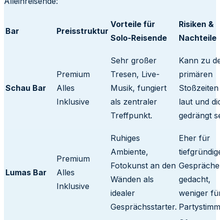
Alleinreisende:
Vorteile für
Risiken &
Bar
Preisstruktur
Solo-Reisende
Nachteile
Sehr großer
Kann zu d
Premium
Tresen, Live-
primären
Schau Bar
Alles
Musik, fungiert
Stoßzeiten
Inklusive
als zentraler
laut und di
Treffpunkt.
gedrängt se
Ruhiges
Eher für
Ambiente,
tiefgründig
Premium
Fotokunst an den
Gespräche
Lumas Bar
Alles
Wänden als
gedacht,
Inklusive
idealer
weniger fü
Gesprächsstarter.
Partystim