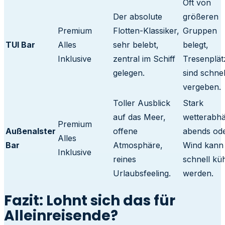
Oft von
Der absolute
größeren
Premium
Flotten-Klassiker,
Gruppen
TUI Bar
Alles
sehr belebt,
belegt,
Inklusive
zentral im Schiff
Tresenplät
gelegen.
sind schnel
vergeben.
Toller Ausblick
Stark
auf das Meer,
wetterabhä
Premium
Außenalster
offene
abends ode
Alles
Bar
Atmosphäre,
Wind kann
Inklusive
reines
schnell kü
Urlaubsfeeling.
werden.
Fazit: Lohnt sich das für
Alleinreisende?