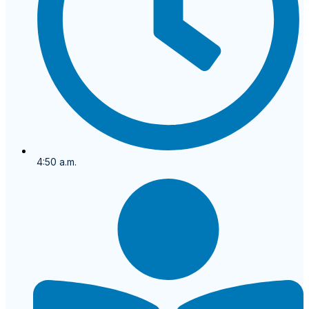
4:50 a.m.