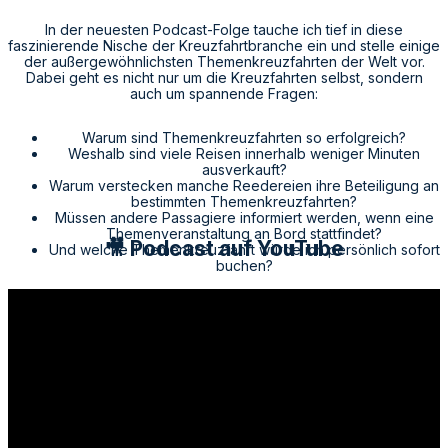
In der neuesten Podcast-Folge tauche ich tief in diese
faszinierende Nische der Kreuzfahrtbranche ein und stelle einige
der außergewöhnlichsten Themenkreuzfahrten der Welt vor.
Dabei geht es nicht nur um die Kreuzfahrten selbst, sondern
auch um spannende Fragen:
Warum sind Themenkreuzfahrten so erfolgreich?
Weshalb sind viele Reisen innerhalb weniger Minuten
ausverkauft?
Warum verstecken manche Reedereien ihre Beteiligung an
bestimmten Themenkreuzfahrten?
Müssen andere Passagiere informiert werden, wenn eine
Themenveranstaltung an Bord stattfindet?
🎥 Podcast auf YouTube
Und welche Themenkreuzfahrt würde ich persönlich sofort
buchen?