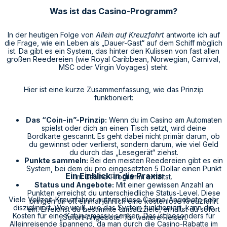
Was ist das Casino-Programm?
In der heutigen Folge von
Allein auf Kreuzfahrt
antworte ich auf
die Frage, wie ein Leben als „Dauer-Gast“ auf dem Schiff möglich
ist. Da gibt es ein System, das hinter den Kulissen von fast allen
großen Reedereien (wie Royal Caribbean, Norwegian, Carnival,
MSC oder Virgin Voyages) steht.
Hier ist eine kurze Zusammenfassung, wie das Prinzip
funktioniert:
Das “Coin-in”-Prinzip:
Wenn du im Casino am Automaten
spielst oder dich an einen Tisch setzt, wird deine
Bordkarte gescannt. Es geht dabei nicht primär darum, ob
du gewinnst oder verlierst, sondern darum, wie viel Geld
du durch das „Lesegerät“ ziehst.
Punkte sammeln:
Bei den meisten Reedereien gibt es ein
System, bei dem du pro eingesetzten 5 Dollar einen Punkt
Ein Einblick in die Praxis
im Casino-Programm erhältst.
Status und Angebote:
Mit einer gewissen Anzahl an
Punkten erreichst du unterschiedliche Status-Level. Diese
Viele Vollzeit-Kreuzfahrer nutzen diese Casino-Angebote sehr
bringen dir oft einmal jährlich eine kostenlose Kreuzfahrt
diszipliniert. Wer weiß, wie das System funktioniert, kann die
ein. Erreichst du bestimmte Umsatzziele, erhältst du sofort
Kosten für eine Kabine massiv senken. Das ist besonders für
„Sofort-Angebote“ für weitere Reisen.
Alleinreisende spannend, da man durch die Casino-Rabatte im