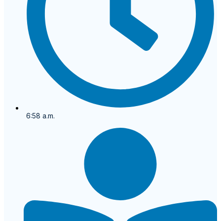
6:58 a.m.