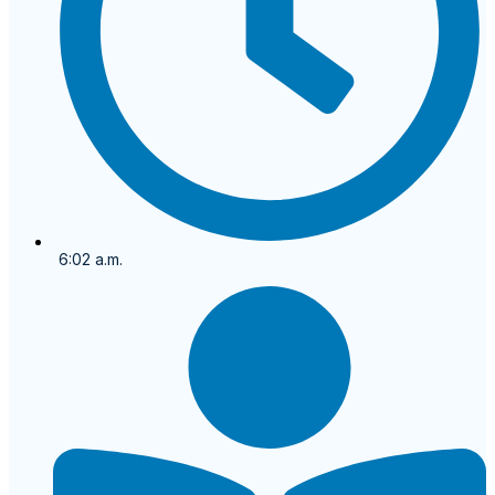
6:02 a.m.