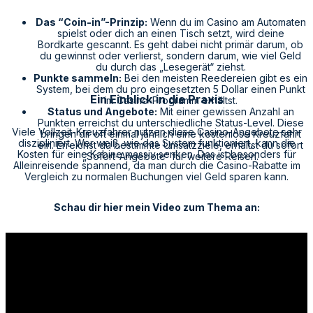
Das “Coin-in”-Prinzip:
Wenn du im Casino am Automaten
spielst oder dich an einen Tisch setzt, wird deine
Bordkarte gescannt. Es geht dabei nicht primär darum, ob
du gewinnst oder verlierst, sondern darum, wie viel Geld
du durch das „Lesegerät“ ziehst.
Punkte sammeln:
Bei den meisten Reedereien gibt es ein
System, bei dem du pro eingesetzten 5 Dollar einen Punkt
Ein Einblick in die Praxis
im Casino-Programm erhältst.
Status und Angebote:
Mit einer gewissen Anzahl an
Punkten erreichst du unterschiedliche Status-Level. Diese
Viele Vollzeit-Kreuzfahrer nutzen diese Casino-Angebote sehr
bringen dir oft einmal jährlich eine kostenlose Kreuzfahrt
diszipliniert. Wer weiß, wie das System funktioniert, kann die
ein. Erreichst du bestimmte Umsatzziele, erhältst du sofort
Kosten für eine Kabine massiv senken. Das ist besonders für
„Sofort-Angebote“ für weitere Reisen.
Alleinreisende spannend, da man durch die Casino-Rabatte im
Vergleich zu normalen Buchungen viel Geld sparen kann.
Schau dir hier mein Video zum Thema an: