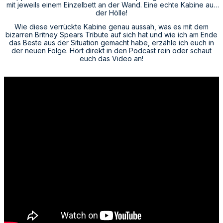
mit jeweils einem Einzelbett an der Wand. Eine echte Kabine aus
der Hölle!
Wie diese verrückte Kabine genau aussah, was es mit dem
bizarren Britney Spears Tribute auf sich hat und wie ich am Ende
das Beste aus der Situation gemacht habe, erzähle ich euch in
der neuen Folge. Hört direkt in den Podcast rein oder schaut
euch das Video an!