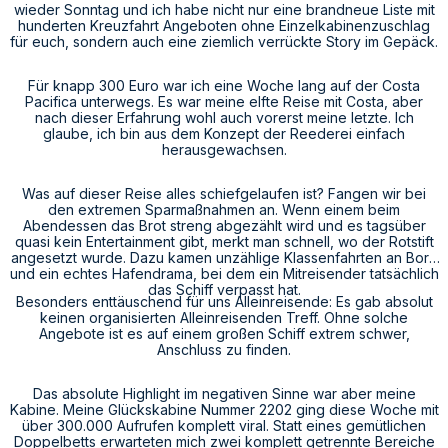
wieder Sonntag und ich habe nicht nur eine brandneue Liste mit
hunderten Kreuzfahrt Angeboten ohne Einzelkabinenzuschlag
für euch, sondern auch eine ziemlich verrückte Story im Gepäck.
Für knapp 300 Euro war ich eine Woche lang auf der Costa
Pacifica unterwegs. Es war meine elfte Reise mit Costa, aber
nach dieser Erfahrung wohl auch vorerst meine letzte. Ich
glaube, ich bin aus dem Konzept der Reederei einfach
herausgewachsen.
Was auf dieser Reise alles schiefgelaufen ist? Fangen wir bei
den extremen Sparmaßnahmen an. Wenn einem beim
Abendessen das Brot streng abgezählt wird und es tagsüber
quasi kein Entertainment gibt, merkt man schnell, wo der Rotstift
angesetzt wurde. Dazu kamen unzählige Klassenfahrten an Bord
und ein echtes Hafendrama, bei dem ein Mitreisender tatsächlich
das Schiff verpasst hat.
Besonders enttäuschend für uns Alleinreisende: Es gab absolut
keinen organisierten Alleinreisenden Treff. Ohne solche
Angebote ist es auf einem großen Schiff extrem schwer,
Anschluss zu finden.
Das absolute Highlight im negativen Sinne war aber meine
Kabine. Meine Glückskabine Nummer 2202 ging diese Woche mit
über 300.000 Aufrufen komplett viral. Statt eines gemütlichen
Doppelbetts erwarteten mich zwei komplett getrennte Bereiche