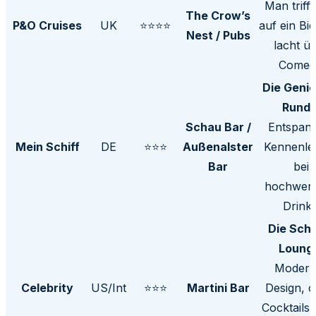
Man trifft
The Crow’s
P&O Cruises
UK
⭐⭐⭐⭐
auf ein Bi
Nest / Pubs
lacht ü
Comed
Die Geni
Runde
Schau Bar /
Entspan
Mein Schiff
DE
⭐⭐⭐
Außenalster
Kennenle
Bar
bei
hochwert
Drinks
Die Sch
Loung
Modern
Celebrity
US/Int
⭐⭐⭐
Martini Bar
Design, c
Cocktails,