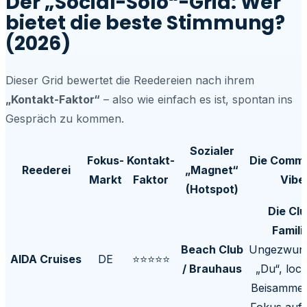
Der „Social-Solo“-Grid: Wer
bietet die beste Stimmung?
(2026)
Dieser Grid bewertet die Reedereien nach ihrem
„Kontakt-Faktor“
– also wie einfach es ist, spontan ins
Gespräch zu kommen.
Sozialer
Fokus-
Kontakt-
Die Commu
Reederei
„Magnet“
Markt
Faktor
Vibe
(Hotspot)
Die Clu
Famili
Beach Club
Ungezwun
AIDA Cruises
DE
⭐⭐⭐⭐⭐
/ Brauhaus
„Du“, loc
Beisammen
Fokus auf 