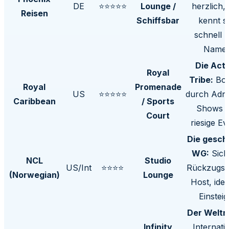
DE
⭐⭐⭐⭐⭐
Lounge /
herzlich,
Reisen
Schiffsbar
kennt s
schnell 
Namen
Die Acti
Royal
Tribe:
Bon
Royal
Promenade
US
⭐⭐⭐⭐⭐
durch Adre
Caribbean
/ Sports
Shows 
Court
riesige Ev
Die gesch
WG:
Sich
NCL
Studio
US/Int
⭐⭐⭐⭐
Rückzugsor
(Norwegian)
Lounge
Host, idea
Einsteig
Der Weltm
Infinity
Internati