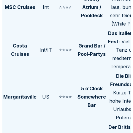
MSC Cruises
Int
⭐⭐⭐⭐
Atrium /
laut, bun
Pooldeck
sehr feier
(White Pa
Das italie
Fest:
Viel 
Costa
Grand Bar /
Int/IT
⭐⭐⭐⭐
Tanz u
Cruises
Pool-Partys
mediterr
Temperam
Die Bli
Freundsc
5 o’Clock
Kurze Tr
Margaritaville
US
⭐⭐⭐⭐
Somewhere
hohe Inten
Bar
Urlaubsfl
Potenzi
Der Britis