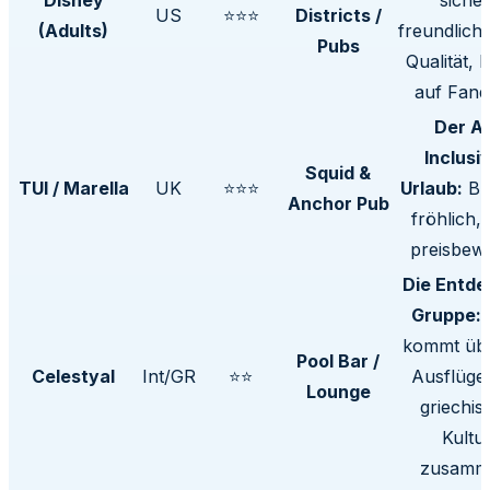
US
⭐⭐⭐
Districts /
(Adults)
freundlich
Pubs
Qualität, 
auf Fan
Der Al
Inclusi
Squid &
TUI / Marella
UK
⭐⭐⭐
Urlaub:
Bri
Anchor Pub
fröhlich,
preisbewu
Die Entde
Gruppe:
kommt übe
Pool Bar /
Celestyal
Int/GR
⭐⭐
Ausflüge
Lounge
griechis
Kultu
zusamm