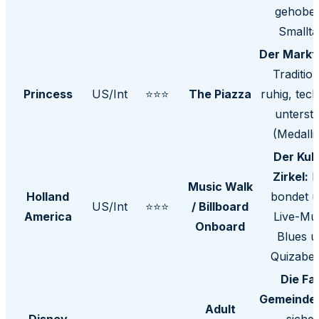
gehobe
Smallta
Der Marktp
Tradition
Princess
US/Int
⭐⭐⭐
The Piazza
ruhig, tec
unterstü
(Medalli
Der Kult
Zirkel:
M
Music Walk
Holland
bondet 
US/Int
⭐⭐⭐
/ Billboard
America
Live-Mus
Onboard
Blues 
Quizabe
Die Fa
Gemeinde
Adult
Disney
sicher