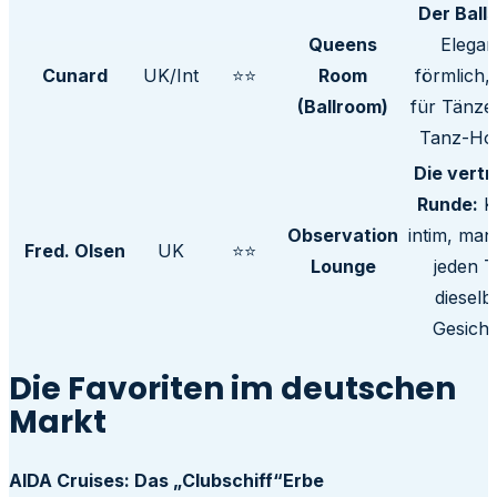
Der Balls
Queens
Elegan
Cunard
UK/Int
⭐⭐
Room
förmlich, 
(Ballroom)
für Tänzer
Tanz-Hos
Die vertr
Runde:
Kl
Observation
intim, man
Fred. Olsen
UK
⭐⭐
Lounge
jeden T
dieselb
Gesicht
Die Favoriten im deutschen
Markt
AIDA Cruises: Das „Clubschiff“Erbe