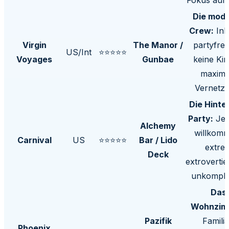
Die mod
Crew:
Inkl
Virgin
The Manor /
partyfreu
US/Int
⭐⭐⭐⭐⭐
Voyages
Gunbae
keine Kin
maxima
Vernetzu
Die Hinte
Party:
Jede
Alchemy
willkom
Carnival
US
⭐⭐⭐⭐⭐
Bar / Lido
extre
Deck
extrovertie
unkompliz
Das
Wohnzim
Pazifik
Familiä
Phoenix